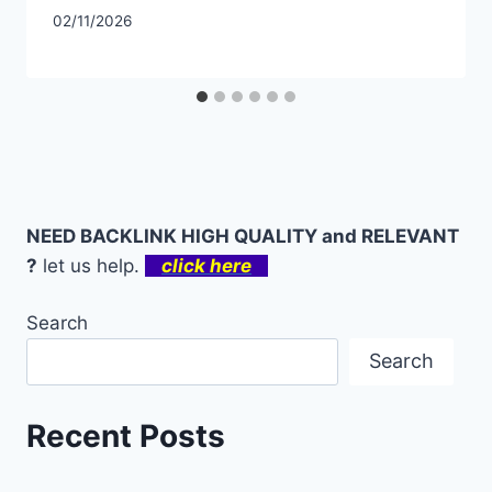
02/11/2026
NEED BACKLINK HIGH QUALITY and RELEVANT
?
let us help.
click here
Search
Search
Recent Posts