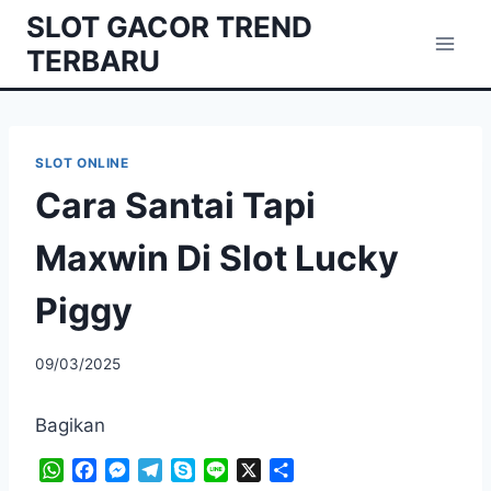
Skip
SLOT GACOR TREND
to
TERBARU
content
SLOT ONLINE
Cara Santai Tapi
Maxwin Di Slot Lucky
Piggy
09/03/2025
Bagikan
W
F
M
T
S
L
X
S