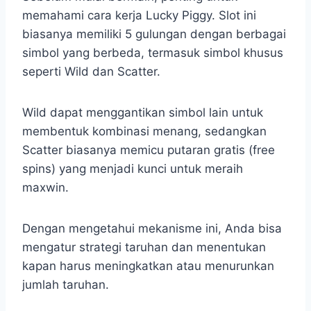
memahami cara kerja Lucky Piggy. Slot ini
biasanya memiliki 5 gulungan dengan berbagai
simbol yang berbeda, termasuk simbol khusus
seperti Wild dan Scatter.
Wild dapat menggantikan simbol lain untuk
membentuk kombinasi menang, sedangkan
Scatter biasanya memicu putaran gratis (free
spins) yang menjadi kunci untuk meraih
maxwin.
Dengan mengetahui mekanisme ini, Anda bisa
mengatur strategi taruhan dan menentukan
kapan harus meningkatkan atau menurunkan
jumlah taruhan.