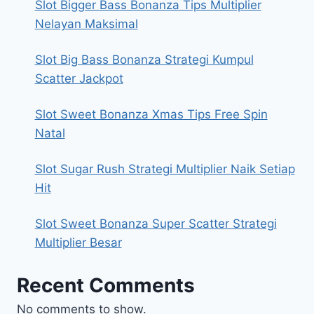
Slot Bigger Bass Bonanza Tips Multiplier
Nelayan Maksimal
Slot Big Bass Bonanza Strategi Kumpul
Scatter Jackpot
Slot Sweet Bonanza Xmas Tips Free Spin
Natal
Slot Sugar Rush Strategi Multiplier Naik Setiap
Hit
Slot Sweet Bonanza Super Scatter Strategi
Multiplier Besar
Recent Comments
No comments to show.