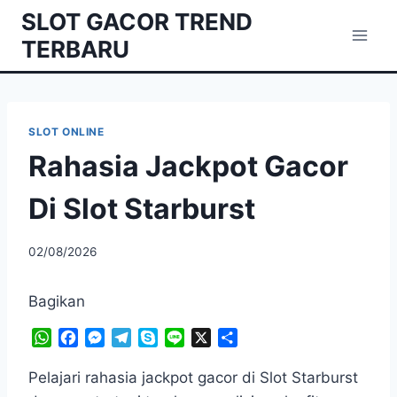
Skip
SLOT GACOR TREND
to
TERBARU
content
SLOT ONLINE
Rahasia Jackpot Gacor
Di Slot Starburst
02/08/2026
Bagikan
W
F
M
T
S
L
X
S
h
a
e
e
k
i
h
a
c
s
l
y
n
a
Pelajari rahasia jackpot gacor di Slot Starburst
t
e
s
e
p
e
r