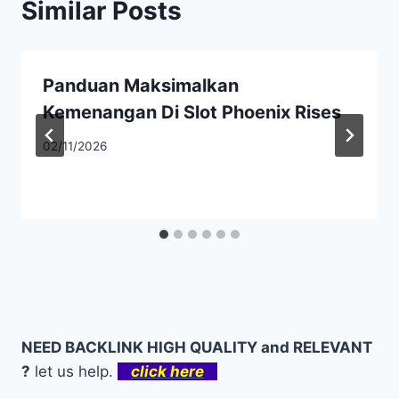
Similar Posts
Panduan Maksimalkan
Kemenangan Di Slot Phoenix Rises
02/11/2026
NEED BACKLINK HIGH QUALITY and RELEVANT
?
let us help.
click here