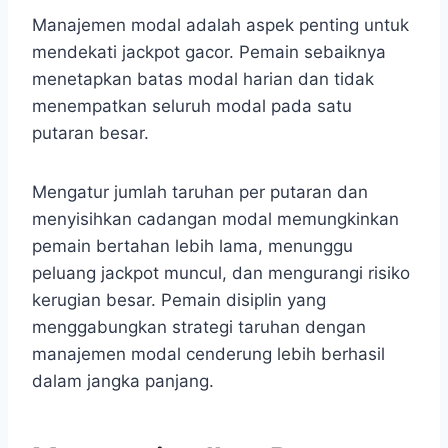
Manajemen modal adalah aspek penting untuk
mendekati jackpot gacor. Pemain sebaiknya
menetapkan batas modal harian dan tidak
menempatkan seluruh modal pada satu
putaran besar.
Mengatur jumlah taruhan per putaran dan
menyisihkan cadangan modal memungkinkan
pemain bertahan lebih lama, menunggu
peluang jackpot muncul, dan mengurangi risiko
kerugian besar. Pemain disiplin yang
menggabungkan strategi taruhan dengan
manajemen modal cenderung lebih berhasil
dalam jangka panjang.