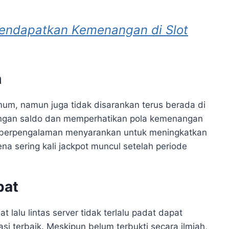
endapatkan Kemenangan di Slot
n
um, namun juga tidak disarankan terus berada di
engan saldo dan memperhatikan pola kemenangan
in berpengalaman menyarankan untuk meningkatkan
na sering kali jackpot muncul setelah periode
pat
lalu lintas server tidak terlalu padat dapat
 terbaik. Meskipun belum terbukti secara ilmiah,