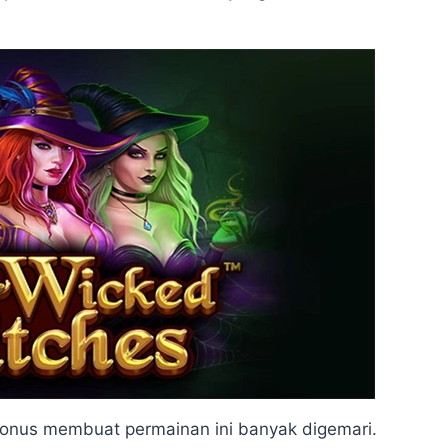
bonus membuat permainan ini banyak digemari.