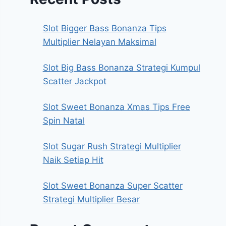
Slot Bigger Bass Bonanza Tips
Multiplier Nelayan Maksimal
Slot Big Bass Bonanza Strategi Kumpul
Scatter Jackpot
Slot Sweet Bonanza Xmas Tips Free
Spin Natal
Slot Sugar Rush Strategi Multiplier
Naik Setiap Hit
Slot Sweet Bonanza Super Scatter
Strategi Multiplier Besar