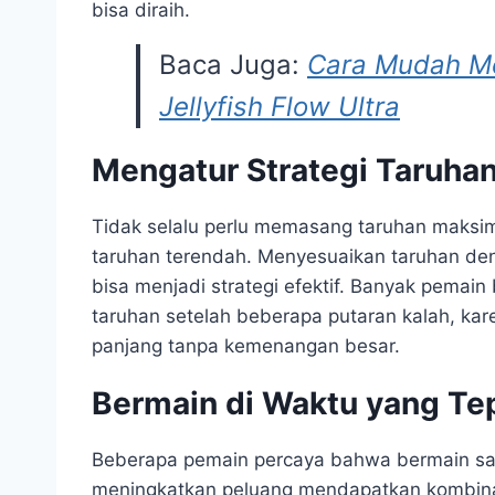
bisa diraih.
Baca Juga:
Cara Mudah M
Jellyfish Flow Ultra
Mengatur Strategi Taruha
Tidak selalu perlu memasang taruhan maksim
taruhan terendah. Menyesuaikan taruhan d
bisa menjadi strategi efektif. Banyak pema
taruhan setelah beberapa putaran kalah, kare
panjang tanpa kemenangan besar.
Bermain di Waktu yang Te
Beberapa pemain percaya bahwa bermain saat 
meningkatkan peluang mendapatkan kombinasi