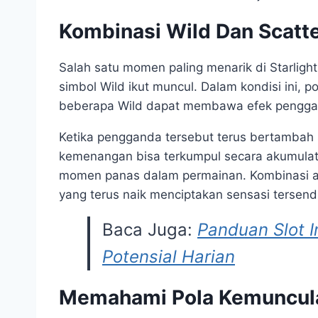
Kombinasi Wild Dan Scatte
Salah satu momen paling menarik di Starlight
simbol Wild ikut muncul. Dalam kondisi ini,
beberapa Wild dapat membawa efek pengg
Ketika pengganda tersebut terus bertambah s
kemenangan bisa terkumpul secara akumulatif
momen panas dalam permainan. Kombinasi an
yang terus naik menciptakan sensasi tersendi
Baca Juga:
Panduan Slot 
Potensial Harian
Memahami Pola Kemunculan