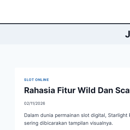
Skip
to
content
J
SLOT ONLINE
Rahasia Fitur Wild Dan Scat
02/11/2026
Dalam dunia permainan slot digital, Starligh
sering dibicarakan tampilan visualnya.