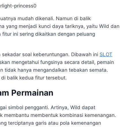
atnya mudah dikenali. Namun di balik
ma yang menjadi kunci daya tariknya, yaitu Wild dan
fitur ini sering dikaitkan dengan peluang
 sekadar soal keberuntungan. Dibawah ini
SLOT
kan mengetahui fungsinya secara detail, pemain
an tidak hanya mengandalkan tebakan semata.
i balik kedua fitur tersebut.
lam Permainan
agai simbol pengganti. Artinya, Wild dapat
ntuk membantu membentuk kombinasi kemenangan.
uang terciptanya garis atau pola kemenangan