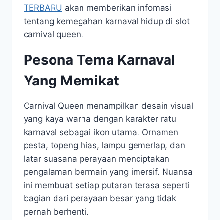
TERBARU
akan memberikan infomasi
tentang kemegahan karnaval hidup di slot
carnival queen.
Pesona Tema Karnaval
Yang Memikat
Carnival Queen menampilkan desain visual
yang kaya warna dengan karakter ratu
karnaval sebagai ikon utama. Ornamen
pesta, topeng hias, lampu gemerlap, dan
latar suasana perayaan menciptakan
pengalaman bermain yang imersif. Nuansa
ini membuat setiap putaran terasa seperti
bagian dari perayaan besar yang tidak
pernah berhenti.