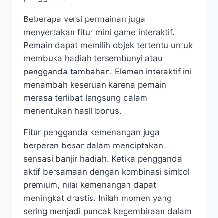
Beberapa versi permainan juga
menyertakan fitur mini game interaktif.
Pemain dapat memilih objek tertentu untuk
membuka hadiah tersembunyi atau
pengganda tambahan. Elemen interaktif ini
menambah keseruan karena pemain
merasa terlibat langsung dalam
menentukan hasil bonus.
Fitur pengganda kemenangan juga
berperan besar dalam menciptakan
sensasi banjir hadiah. Ketika pengganda
aktif bersamaan dengan kombinasi simbol
premium, nilai kemenangan dapat
meningkat drastis. Inilah momen yang
sering menjadi puncak kegembiraan dalam