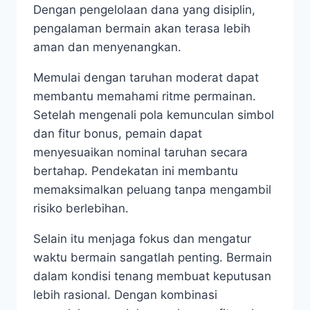
Dengan pengelolaan dana yang disiplin,
pengalaman bermain akan terasa lebih
aman dan menyenangkan.
Memulai dengan taruhan moderat dapat
membantu memahami ritme permainan.
Setelah mengenali pola kemunculan simbol
dan fitur bonus, pemain dapat
menyesuaikan nominal taruhan secara
bertahap. Pendekatan ini membantu
memaksimalkan peluang tanpa mengambil
risiko berlebihan.
Selain itu menjaga fokus dan mengatur
waktu bermain sangatlah penting. Bermain
dalam kondisi tenang membuat keputusan
lebih rasional. Dengan kombinasi