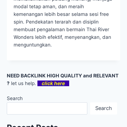
modal tetap aman, dan meraih
kemenangan lebih besar selama sesi free
spin. Pendekatan terarah dan disiplin
membuat pengalaman bermain Thai River
Wonders lebih efektif, menyenangkan, dan
menguntungkan.
NEED BACKLINK HIGH QUALITY and RELEVANT
?
let us help.
click here
Search
Search