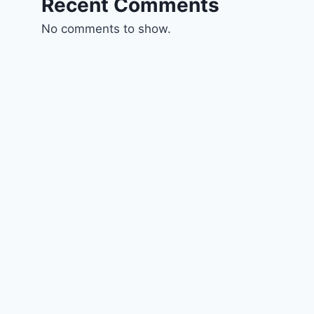
Recent Comments
No comments to show.