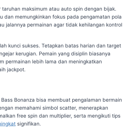
r taruhan maksimum atau auto spin dengan bijak.
u dan memungkinkan fokus pada pengamatan pola
 jalannya permainan agar tidak kehilangan kontrol
lah kunci sukses. Tetapkan batas harian dan target
gejar kerugian. Pemain yang disiplin biasanya
alam permainan lebih lama dan meningkatkan
h jackpot.
Big Bass Bonanza bisa membuat pengalaman bermain
engan memahami simbol scatter, menerapkan
lkan free spin dan multiplier, serta mengikuti tips
ningkat
signifikan.