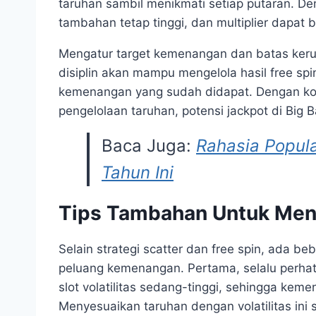
taruhan sambil menikmati setiap putaran. D
tambahan tetap tinggi, dan multiplier dapat 
Mengatur target kemenangan dan batas kerug
disiplin akan mampu mengelola hasil free sp
kemenangan yang sudah didapat. Dengan komb
pengelolaan taruhan, potensi jackpot di Big 
Baca Juga:
Rahasia Popul
Tahun Ini
Tips Tambahan Untuk Men
Selain strategi scatter dan free spin, ada 
peluang kemenangan. Pertama, selalu perhati
slot volatilitas sedang-tinggi, sehingga kem
Menyesuaikan taruhan dengan volatilitas ini 