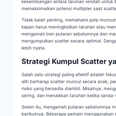
keseimbangan antara taruhan rendah untuk b
memaksimalkan potensi multiplier saat scatt
Tidak kalah penting, memahami pola muncu
kapan harus meningkatkan taruhan atau men
mengamati tren putaran sebelumnya dan men
mengumpulkan scatter secara optimal. Denga
lebih nyata.
Strategi Kumpul Scatter ya
Salah satu strategi paling efektif adalah fo
alih berharap scatter muncul secara acak, p
risiko yang bersedia diambil. Misalnya, meng
sering, dan menaikkan taruhan ketika tanda-
Selain itu, mengamati putaran sebelumnya me
berikutnya. Beberapa pemain menggunakan me