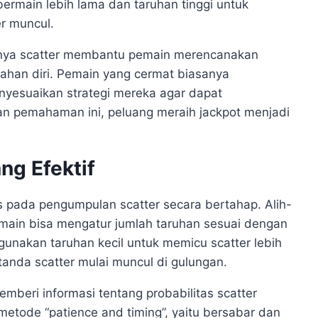
ermain lebih lama dan taruhan tinggi untuk
er muncul.
lnya scatter membantu pemain merencanakan
ahan diri. Pemain yang cermat biasanya
yesuaikan strategi mereka agar dapat
n pemahaman ini, peluang meraih jackpot menjadi
ng Efektif
kus pada pengumpulan scatter secara bertahap. Alih-
emain bisa mengatur jumlah taruhan sesuai dengan
gunakan taruhan kecil untuk memicu scatter lebih
tanda scatter mulai muncul di gulungan.
mberi informasi tentang probabilitas scatter
tode “patience and timing”, yaitu bersabar dan