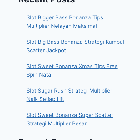
Slot Bigger Bass Bonanza Tips
Multiplier Nelayan Maksimal
Slot Big Bass Bonanza Strategi Kumpul
Scatter Jackpot
Slot Sweet Bonanza Xmas Tips Free
Spin Natal
Slot Sugar Rush Strategi Multiplier
Naik Setiap Hit
Slot Sweet Bonanza Super Scatter
Strategi Multiplier Besar