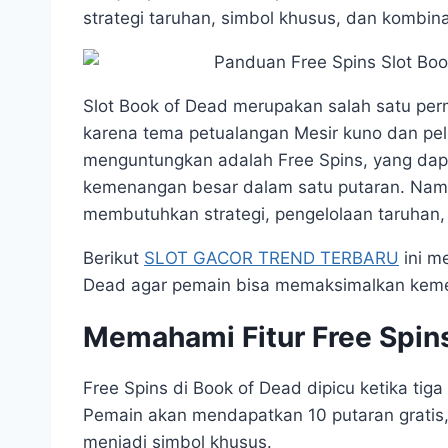
strategi taruhan, simbol khusus, dan kombinas
Slot Book of Dead merupakan salah satu per
karena tema petualangan Mesir kuno dan pel
menguntungkan adalah Free Spins, yang dap
kemenangan besar dalam satu putaran. Namu
membutuhkan strategi, pengelolaan taruhan
Berikut
SLOT GACOR TREND TERBARU
ini m
Dead agar pemain bisa memaksimalkan keme
Memahami Fitur Free Spin
Free Spins di Book of Dead dipicu ketika tiga
Pemain akan mendapatkan 10 putaran gratis, 
menjadi simbol khusus.