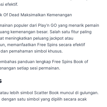
i efektif.
mainan populer dari Play’n GO yang menarik pemain
uang kemenangan besar. Salah satu fitur paling
at meningkatkan peluang jackpot atau
n, memanfaatkan Free Spins secara efektif
, dan pemahaman simbol khusus.
embahas panduan lengkap Free Spins Book of
nangan setiap sesi permainan.
s
 atau lebih simbol Scatter Book muncul di gulungan.
dengan satu simbol yang dipilih secara acak