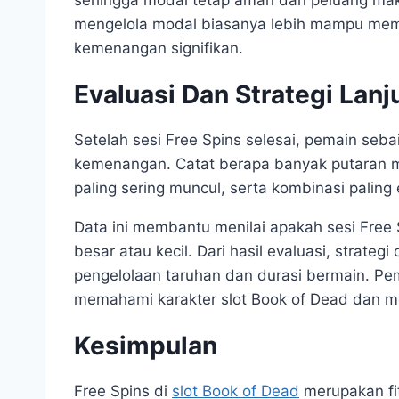
mengelola modal biasanya lebih mampu mema
kemenangan signifikan.
Evaluasi Dan Strategi Lanj
Setelah sesi Free Spins selesai, pemain se
kemenangan. Catat berapa banyak putaran m
paling sering muncul, serta kombinasi paling e
Data ini membantu menilai apakah sesi Fre
besar atau kecil. Dari hasil evaluasi, strateg
pengelolaan taruhan dan durasi bermain. Pe
memahami karakter slot Book of Dead dan 
Kesimpulan
Free Spins di
slot Book of Dead
merupakan fi