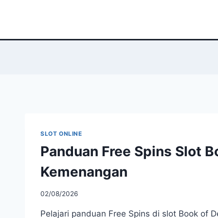
Skip
to
content
SLOT ONLINE
Panduan Free Spins Slot 
Kemenangan
02/08/2026
Pelajari panduan Free Spins di slot Book 