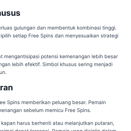
husus
rluas gulungan dan membentuk kombinasi tinggi.
ilih setiap Free Spins dan menyesuaikan strategi
 mengantisipasi potensi kemenangan lebih besar
an lebih efektif. Simbol khusus sering menjadi
un.
ran
ee Spins memberikan peluang besar. Pemain
emenangan sebelum memicu Free Spins.
 kapan harus berhenti atau melanjutkan putaran,
imal dapat tercapai. Pemain yang disiplin dalam