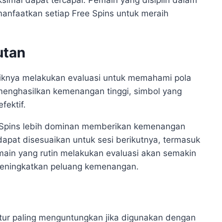
nfaatkan setiap Free Spins untuk meraih
utan
baiknya melakukan evaluasi untuk memahami pola
enghasilkan kemenangan tinggi, simbol yang
fektif.
e Spins lebih dominan memberikan kemenangan
i dapat disesuaikan untuk sesi berikutnya, termasuk
main yang rutin melakukan evaluasi akan semakin
meningkatkan peluang kemenangan.
tur paling menguntungkan jika digunakan dengan