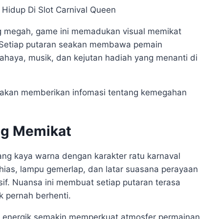
ang megah, game ini memadukan visual memikat
 Setiap putaran seakan membawa pemain
ahaya, musik, dan kejutan hadiah yang menanti di
akan memberikan infomasi tentang kemegahan
ng Memikat
ang kaya warna dengan karakter ratu karnaval
hias, lampu gemerlap, dan latar suasana perayaan
f. Nuansa ini membuat setiap putaran terasa
k pernah berhenti.
ng energik semakin memperkuat atmosfer permainan.