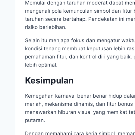
Memulai dengan taruhan moderat dapat mem
mengenali pola kemunculan simbol dan fitur
taruhan secara bertahap. Pendekatan ini 
risiko berlebihan.
Selain itu menjaga fokus dan mengatur wakt
kondisi tenang membuat keputusan lebih ras
pemahaman fitur, dan kontrol diri yang baik
lebih optimal.
Kesimpulan
Kemegahan karnaval benar benar hidup dal
meriah, mekanisme dinamis, dan fitur bonus
menawarkan hiburan visual yang memikat teta
putaran.
Dengan memahami cara kerja simbol, memanf