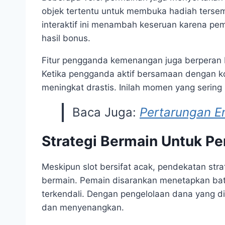
objek tertentu untuk membuka hadiah ters
interaktif ini menambah keseruan karena pe
hasil bonus.
Fitur pengganda kemenangan juga berperan b
Ketika pengganda aktif bersamaan dengan k
meningkat drastis. Inilah momen yang serin
Baca Juga:
Pertarungan En
Strategi Bermain Untuk P
Meskipun slot bersifat acak, pendekatan str
bermain. Pemain disarankan menetapkan ba
terkendali. Dengan pengelolaan dana yang di
dan menyenangkan.