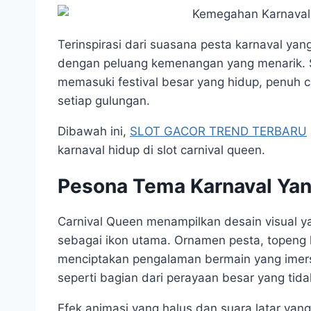
Terinspirasi dari suasana pesta karnaval y
dengan peluang kemenangan yang menarik.
memasuki festival besar yang hidup, penuh c
setiap gulungan.
Dibawah ini,
SLOT GACOR TREND TERBARU
karnaval hidup di slot carnival queen.
Pesona Tema Karnaval Ya
Carnival Queen menampilkan desain visual y
sebagai ikon utama. Ornamen pesta, topeng 
menciptakan pengalaman bermain yang imersi
seperti bagian dari perayaan besar yang tida
Efek animasi yang halus dan suara latar ya