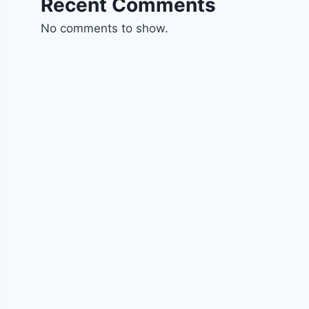
Recent Comments
No comments to show.