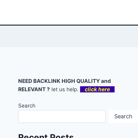
NEED BACKLINK HIGH QUALITY and
RELEVANT ?
let us help.
click here
Search
Search
Recent Posts