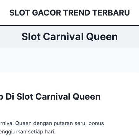
SLOT GACOR TREND TERBARU
Slot Carnival Queen
 Di Slot Carnival Queen
arnival Queen dengan putaran seru, bonus
ggiurkan setiap hari.