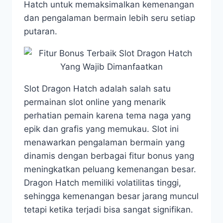
Hatch untuk memaksimalkan kemenangan
dan pengalaman bermain lebih seru setiap
putaran.
Slot Dragon Hatch adalah salah satu
permainan slot online yang menarik
perhatian pemain karena tema naga yang
epik dan grafis yang memukau. Slot ini
menawarkan pengalaman bermain yang
dinamis dengan berbagai fitur bonus yang
meningkatkan peluang kemenangan besar.
Dragon Hatch memiliki volatilitas tinggi,
sehingga kemenangan besar jarang muncul
tetapi ketika terjadi bisa sangat signifikan.