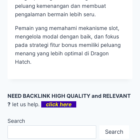
peluang kemenangan dan membuat
pengalaman bermain lebih seru.
Pemain yang memahami mekanisme slot,
mengelola modal dengan baik, dan fokus
pada strategi fitur bonus memiliki peluang
menang yang lebih optimal di Dragon
Hatch.
NEED BACKLINK HIGH QUALITY and RELEVANT
?
let us help.
click here
Search
Search