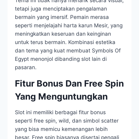
Tema ini tidak hanya menarik secara visual,
tetapi juga menciptakan pengalaman
bermain yang imersif. Pemain merasa
seperti menjelajahi harta karun Mesir, yang
meningkatkan keseruan dan keinginan
untuk terus bermain. Kombinasi estetika
dan tema yang kuat membuat Symbols Of
Egypt menonjol dibanding slot lain di
pasaran.
Fitur Bonus Dan Free Spin
Yang Menguntungkan
Slot ini memiliki berbagai fitur bonus
seperti free spin, wild, dan simbol scatter
yang bisa memicu kemenangan lebih
besar. Free spin biasanya disertai pengali