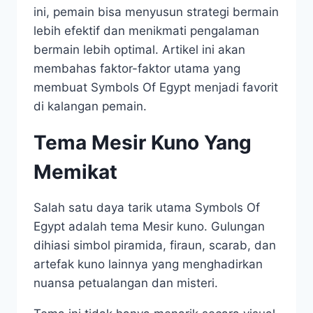
ini, pemain bisa menyusun strategi bermain
lebih efektif dan menikmati pengalaman
bermain lebih optimal. Artikel ini akan
membahas faktor-faktor utama yang
membuat Symbols Of Egypt menjadi favorit
di kalangan pemain.
Tema Mesir Kuno Yang
Memikat
Salah satu daya tarik utama Symbols Of
Egypt adalah tema Mesir kuno. Gulungan
dihiasi simbol piramida, firaun, scarab, dan
artefak kuno lainnya yang menghadirkan
nuansa petualangan dan misteri.