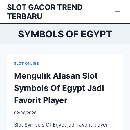
Skip
SLOT GACOR TREND
to
TERBARU
content
SYMBOLS OF EGYPT
SLOT ONLINE
Mengulik Alasan Slot
Symbols Of Egypt Jadi
Favorit Player
02/08/2026
Slot Symbols Of Egypt jadi favorit player