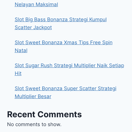
Nelayan Maksimal
Slot Big Bass Bonanza Strategi Kumpul
Scatter Jackpot
Slot Sweet Bonanza Xmas Tips Free Spin
Natal
Slot Sugar Rush Strategi Multiplier Naik Setiap
Hit
Slot Sweet Bonanza Super Scatter Strategi
Multiplier Besar
Recent Comments
No comments to show.