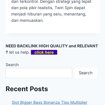
dan terkontrol. Dengan strategi yang tepat
dan pola pikir realistis, Twin Spin dapat
menjadi hiburan yang seru, menantang,
dan memuaskan.
NEED BACKLINK HIGH QUALITY and RELEVANT
?
let us help.
click here
Search
Search
Recent Posts
Slot Bigger Bass Bonanza Tips Multiplier