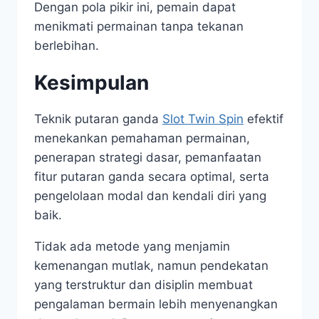
Dengan pola pikir ini, pemain dapat
menikmati permainan tanpa tekanan
berlebihan.
Kesimpulan
Teknik putaran ganda
Slot Twin Spin
efektif
menekankan pemahaman permainan,
penerapan strategi dasar, pemanfaatan
fitur putaran ganda secara optimal, serta
pengelolaan modal dan kendali diri yang
baik.
Tidak ada metode yang menjamin
kemenangan mutlak, namun pendekatan
yang terstruktur dan disiplin membuat
pengalaman bermain lebih menyenangkan