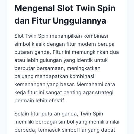
Mengenal Slot Twin Spin
dan Fitur Unggulannya
Slot Twin Spin menampilkan kombinasi
simbol klasik dengan fitur modern berupa
putaran ganda. Fitur ini memungkinkan dua
atau lebih gulungan yang identik untuk
berputar bersamaan, meningkatkan
peluang mendapatkan kombinasi
kemenangan yang besar. Memahami cara
kerja fitur ini sangat penting agar strategi
bermain lebih efektif.
Selain fitur putaran ganda, Twin Spin
memiliki berbagai simbol yang memiliki nilai
berbeda, termasuk simbol liar yang dapat