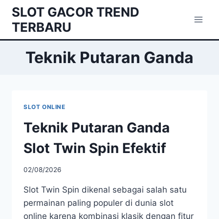
Skip
SLOT GACOR TREND
to
TERBARU
content
Teknik Putaran Ganda
SLOT ONLINE
Teknik Putaran Ganda
Slot Twin Spin Efektif
02/08/2026
Slot Twin Spin dikenal sebagai salah satu
permainan paling populer di dunia slot
online karena kombinasi klasik dengan fitur