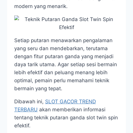
modern yang menarik.
Setiap putaran menawarkan pengalaman
yang seru dan mendebarkan, terutama
dengan fitur putaran ganda yang menjadi
daya tarik utama. Agar setiap sesi bermain
lebih efektif dan peluang menang lebih
optimal, pemain perlu memahami teknik
bermain yang tepat.
Dibawah ini,
SLOT GACOR TREND
TERBARU
akan memberikan informasi
tentang teknik putaran ganda slot twin spin
efektif.