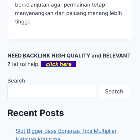
berkelanjutan agar permainan tetap
menyenangkan dan peluang menang lebih
tinggi.
NEED BACKLINK HIGH QUALITY and RELEVANT
?
let us help.
click here
Search
Search
Recent Posts
Slot Bigger Bass Bonanza Tips Multiplier
Nelayan Maksimal