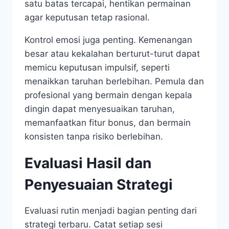
satu batas tercapai, hentikan permainan
agar keputusan tetap rasional.
Kontrol emosi juga penting. Kemenangan
besar atau kekalahan berturut-turut dapat
memicu keputusan impulsif, seperti
menaikkan taruhan berlebihan. Pemula dan
profesional yang bermain dengan kepala
dingin dapat menyesuaikan taruhan,
memanfaatkan fitur bonus, dan bermain
konsisten tanpa risiko berlebihan.
Evaluasi Hasil dan
Penyesuaian Strategi
Evaluasi rutin menjadi bagian penting dari
strategi terbaru. Catat setiap sesi