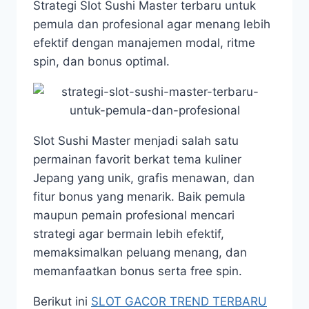
Strategi Slot Sushi Master terbaru untuk
pemula dan profesional agar menang lebih
efektif dengan manajemen modal, ritme
spin, dan bonus optimal.
Slot Sushi Master menjadi salah satu
permainan favorit berkat tema kuliner
Jepang yang unik, grafis menawan, dan
fitur bonus yang menarik. Baik pemula
maupun pemain profesional mencari
strategi agar bermain lebih efektif,
memaksimalkan peluang menang, dan
memanfaatkan bonus serta free spin.
Berikut ini
SLOT GACOR TREND TERBARU