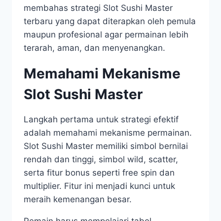
membahas strategi Slot Sushi Master
terbaru yang dapat diterapkan oleh pemula
maupun profesional agar permainan lebih
terarah, aman, dan menyenangkan.
Memahami Mekanisme
Slot Sushi Master
Langkah pertama untuk strategi efektif
adalah memahami mekanisme permainan.
Slot Sushi Master memiliki simbol bernilai
rendah dan tinggi, simbol wild, scatter,
serta fitur bonus seperti free spin dan
multiplier. Fitur ini menjadi kunci untuk
meraih kemenangan besar.