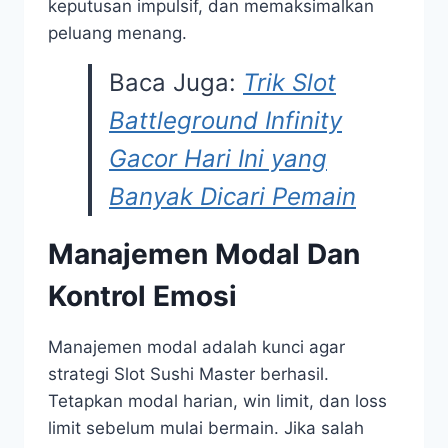
keputusan impulsif, dan memaksimalkan
peluang menang.
Baca Juga:
Trik Slot
Battleground Infinity
Gacor Hari Ini yang
Banyak Dicari Pemain
Manajemen Modal Dan
Kontrol Emosi
Manajemen modal adalah kunci agar
strategi Slot Sushi Master berhasil.
Tetapkan modal harian, win limit, dan loss
limit sebelum mulai bermain. Jika salah