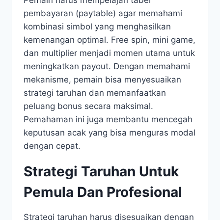
Pemain harus mempelajari tabel
pembayaran (paytable) agar memahami
kombinasi simbol yang menghasilkan
kemenangan optimal. Free spin, mini game,
dan multiplier menjadi momen utama untuk
meningkatkan payout. Dengan memahami
mekanisme, pemain bisa menyesuaikan
strategi taruhan dan memanfaatkan
peluang bonus secara maksimal.
Pemahaman ini juga membantu mencegah
keputusan acak yang bisa menguras modal
dengan cepat.
Strategi Taruhan Untuk
Pemula Dan Profesional
Strategi taruhan harus disesuaikan dengan