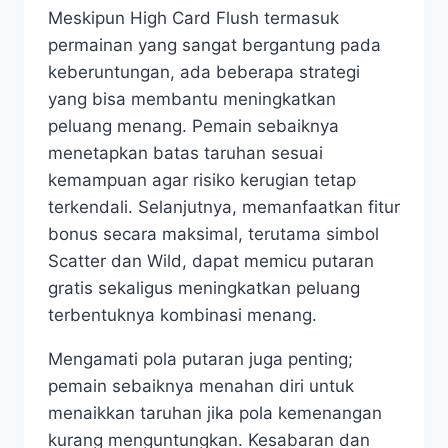
Meskipun High Card Flush termasuk
permainan yang sangat bergantung pada
keberuntungan, ada beberapa strategi
yang bisa membantu meningkatkan
peluang menang. Pemain sebaiknya
menetapkan batas taruhan sesuai
kemampuan agar risiko kerugian tetap
terkendali. Selanjutnya, memanfaatkan fitur
bonus secara maksimal, terutama simbol
Scatter dan Wild, dapat memicu putaran
gratis sekaligus meningkatkan peluang
terbentuknya kombinasi menang.
Mengamati pola putaran juga penting;
pemain sebaiknya menahan diri untuk
menaikkan taruhan jika pola kemenangan
kurang menguntungkan. Kesabaran dan