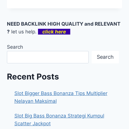
NEED BACKLINK HIGH QUALITY and RELEVANT
?
let us help.
click here
Search
Search
Recent Posts
Slot Bigger Bass Bonanza Tips Multiplier
Nelayan Maksimal
Slot Big Bass Bonanza Strategi Kumpul
Scatter Jackpot