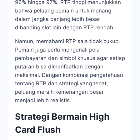
96% hingga 97%. RTP tinggi menunjukkan
bahwa peluang pemain untuk menang
dalam jangka panjang lebih besar
dibanding slot lain dengan RTP rendah.
Namun, memahami RTP saja tidak cukup.
Pemain juga perlu mengenali pola
pembayaran dan simbol khusus agar setiap
putaran bisa dimanfaatkan dengan
maksimal. Dengan kombinasi pengetahuan
tentang RTP dan strategi yang tepat,
peluang meraih kemenangan besar
menjadi lebih realistis.
Strategi Bermain High
Card Flush