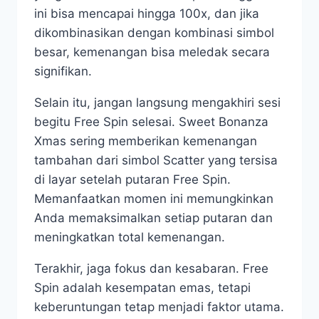
ini bisa mencapai hingga 100x, dan jika
dikombinasikan dengan kombinasi simbol
besar, kemenangan bisa meledak secara
signifikan.
Selain itu, jangan langsung mengakhiri sesi
begitu Free Spin selesai. Sweet Bonanza
Xmas sering memberikan kemenangan
tambahan dari simbol Scatter yang tersisa
di layar setelah putaran Free Spin.
Memanfaatkan momen ini memungkinkan
Anda memaksimalkan setiap putaran dan
meningkatkan total kemenangan.
Terakhir, jaga fokus dan kesabaran. Free
Spin adalah kesempatan emas, tetapi
keberuntungan tetap menjadi faktor utama.