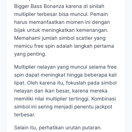
Bigger Bass Bonanza karena di sinilah
multiplier terbesar bisa muncul. Pemain
harus memanfaatkan momen ini dengan
bijak untuk meningkatkan kemenangan.
Memahami jumlah simbol scatter yang
memicu free spin adalah langkah pertama
yang penting.
Multiplier nelayan yang muncul selama free
spin dapat meningkat hingga beberapa kali
lipat. Oleh karena itu, fokuslah pada simbol
nelayan dan ikan besar, karena mereka
memiliki nilai multiplier tertinggi. Kombinasi
simbol ini sering menjadi penentu jackpot
terbesar.
Selain itu, perhatikan urutan putaran.