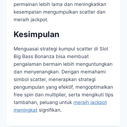
permainan lebih lama dan meningkatkan
kesempatan mengumpulkan scatter dan
meraih jackpot.
Kesimpulan
Menguasai strategi kumpul scatter di Slot
Big Bass Bonanza bisa membuat
pengalaman bermain lebih menguntungkan
dan menyenangkan. Dengan memahami
simbol scatter, menerapkan strategi
pengumpulan yang efektif, mengoptimalkan
free spin dan multiplier, serta mengikuti tips
tambahan, peluang untuk
meraih jackpot
meningkat
signifikan.