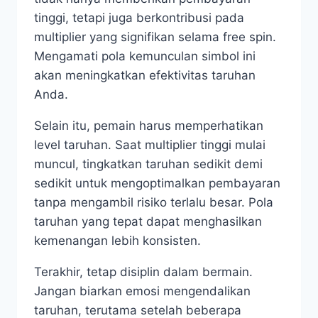
tinggi, tetapi juga berkontribusi pada
multiplier yang signifikan selama free spin.
Mengamati pola kemunculan simbol ini
akan meningkatkan efektivitas taruhan
Anda.
Selain itu, pemain harus memperhatikan
level taruhan. Saat multiplier tinggi mulai
muncul, tingkatkan taruhan sedikit demi
sedikit untuk mengoptimalkan pembayaran
tanpa mengambil risiko terlalu besar. Pola
taruhan yang tepat dapat menghasilkan
kemenangan lebih konsisten.
Terakhir, tetap disiplin dalam bermain.
Jangan biarkan emosi mengendalikan
taruhan, terutama setelah beberapa