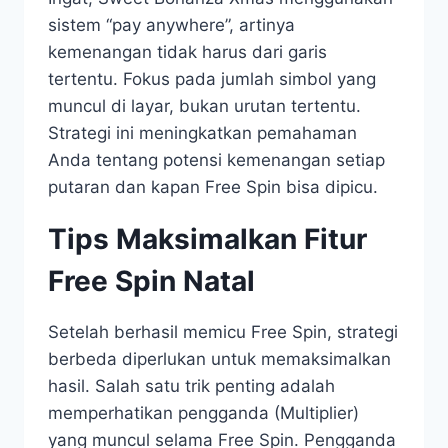
sistem “pay anywhere”, artinya
kemenangan tidak harus dari garis
tertentu. Fokus pada jumlah simbol yang
muncul di layar, bukan urutan tertentu.
Strategi ini meningkatkan pemahaman
Anda tentang potensi kemenangan setiap
putaran dan kapan Free Spin bisa dipicu.
Tips Maksimalkan Fitur
Free Spin Natal
Setelah berhasil memicu Free Spin, strategi
berbeda diperlukan untuk memaksimalkan
hasil. Salah satu trik penting adalah
memperhatikan pengganda (Multiplier)
yang muncul selama Free Spin. Pengganda