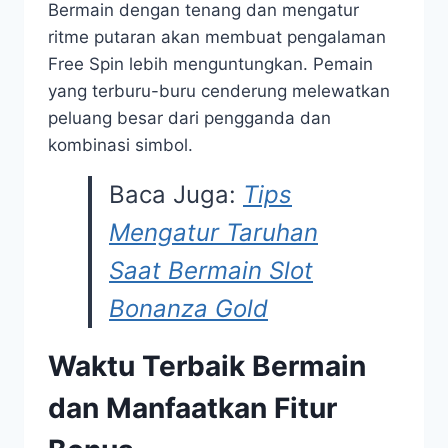
Bermain dengan tenang dan mengatur
ritme putaran akan membuat pengalaman
Free Spin lebih menguntungkan. Pemain
yang terburu-buru cenderung melewatkan
peluang besar dari pengganda dan
kombinasi simbol.
Baca Juga:
Tips
Mengatur Taruhan
Saat Bermain Slot
Bonanza Gold
Waktu Terbaik Bermain
dan Manfaatkan Fitur