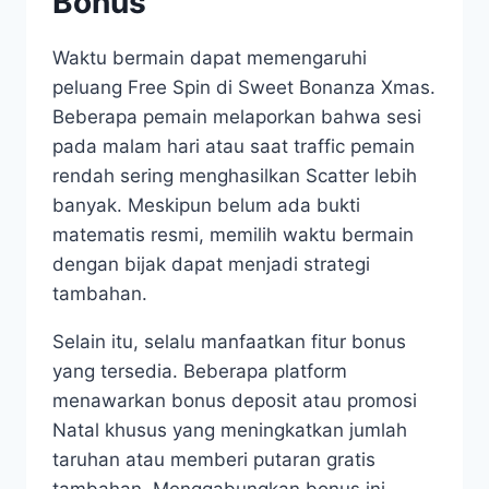
Bonus
Waktu bermain dapat memengaruhi
peluang Free Spin di Sweet Bonanza Xmas.
Beberapa pemain melaporkan bahwa sesi
pada malam hari atau saat traffic pemain
rendah sering menghasilkan Scatter lebih
banyak. Meskipun belum ada bukti
matematis resmi, memilih waktu bermain
dengan bijak dapat menjadi strategi
tambahan.
Selain itu, selalu manfaatkan fitur bonus
yang tersedia. Beberapa platform
menawarkan bonus deposit atau promosi
Natal khusus yang meningkatkan jumlah
taruhan atau memberi putaran gratis