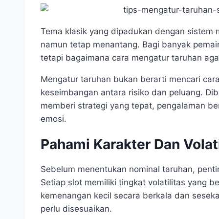
Tema klasik yang dipadukan dengan sistem
namun tetap menantang. Bagi banyak pemain
tetapi bagaimana cara mengatur taruhan agar
Mengatur taruhan bukan berarti mencari car
keseimbangan antara risiko dan peluang. Di
memberi strategi yang tepat, pengalaman ber
emosi.
Pahami Karakter Dan Volat
Sebelum menentukan nominal taruhan, penti
Setiap slot memiliki tingkat volatilitas yan
kemenangan kecil secara berkala dan seseka
perlu disesuaikan.