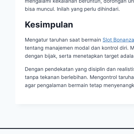
mengalami kekalahan beruntun, dorongan un
bisa muncul. Inilah yang perlu dihindari.
Kesimpulan
Mengatur taruhan saat bermain
Slot Bonanz
tentang manajemen modal dan kontrol diri.
dengan bijak, serta menetapkan target adal
Dengan pendekatan yang disiplin dan realist
tanpa tekanan berlebihan. Mengontrol taruhan
agar pengalaman bermain tetap menyenangka