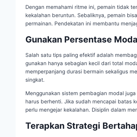
Dengan memahami ritme ini, pemain tidak ter
kekalahan beruntun. Sebaliknya, pemain bis
permainan. Pendekatan ini membantu menjag
Gunakan Persentase Moda
Salah satu tips paling efektif adalah membag
gunakan hanya sebagian kecil dari total mod
memperpanjang durasi bermain sekaligus men
singkat.
Menggunakan sistem pembagian modal jug
harus berhenti. Jika sudah mencapai batas k
perlu mengejar kekalahan. Disiplin dalam meng
Terapkan Strategi Bertaha