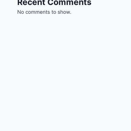
Recent Comments
No comments to show.