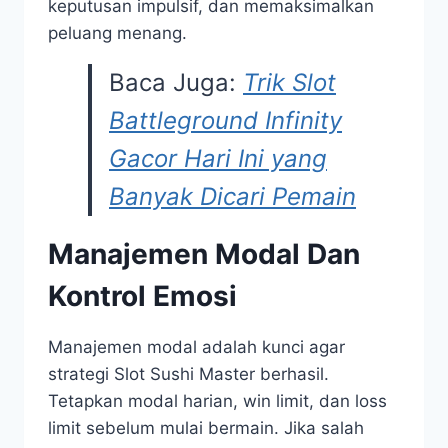
keputusan impulsif, dan memaksimalkan
peluang menang.
Baca Juga:
Trik Slot
Battleground Infinity
Gacor Hari Ini yang
Banyak Dicari Pemain
Manajemen Modal Dan
Kontrol Emosi
Manajemen modal adalah kunci agar
strategi Slot Sushi Master berhasil.
Tetapkan modal harian, win limit, dan loss
limit sebelum mulai bermain. Jika salah