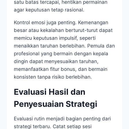
satu batas tercapai, hentikan permainan
agar keputusan tetap rasional.
Kontrol emosi juga penting. Kemenangan
besar atau kekalahan berturut-turut dapat
memicu keputusan impulsif, seperti
menaikkan taruhan berlebihan. Pemula dan
profesional yang bermain dengan kepala
dingin dapat menyesuaikan taruhan,
memanfaatkan fitur bonus, dan bermain
konsisten tanpa risiko berlebihan.
Evaluasi Hasil dan
Penyesuaian Strategi
Evaluasi rutin menjadi bagian penting dari
strategi terbaru. Catat setiap sesi