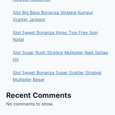
Slot Big Bass Bonanza Strategi Kumpul
Scatter Jackpot
Slot Sweet Bonanza Xmas Tips Free Spin
Natal
Slot Sugar Rush Strategi Multiplier Naik Setiap
Hit
Slot Sweet Bonanza Super Scatter Strategi
Multiplier Besar
Recent Comments
No comments to show.