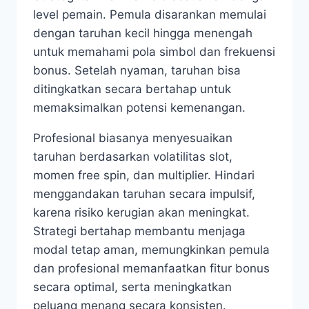
level pemain. Pemula disarankan memulai
dengan taruhan kecil hingga menengah
untuk memahami pola simbol dan frekuensi
bonus. Setelah nyaman, taruhan bisa
ditingkatkan secara bertahap untuk
memaksimalkan potensi kemenangan.
Profesional biasanya menyesuaikan
taruhan berdasarkan volatilitas slot,
momen free spin, dan multiplier. Hindari
menggandakan taruhan secara impulsif,
karena risiko kerugian akan meningkat.
Strategi bertahap membantu menjaga
modal tetap aman, memungkinkan pemula
dan profesional memanfaatkan fitur bonus
secara optimal, serta meningkatkan
peluang menang secara konsisten.