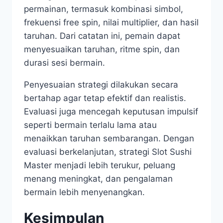
permainan, termasuk kombinasi simbol,
frekuensi free spin, nilai multiplier, dan hasil
taruhan. Dari catatan ini, pemain dapat
menyesuaikan taruhan, ritme spin, dan
durasi sesi bermain.
Penyesuaian strategi dilakukan secara
bertahap agar tetap efektif dan realistis.
Evaluasi juga mencegah keputusan impulsif
seperti bermain terlalu lama atau
menaikkan taruhan sembarangan. Dengan
evaluasi berkelanjutan, strategi Slot Sushi
Master menjadi lebih terukur, peluang
menang meningkat, dan pengalaman
bermain lebih menyenangkan.
Kesimpulan