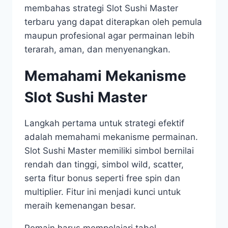
membahas strategi Slot Sushi Master
terbaru yang dapat diterapkan oleh pemula
maupun profesional agar permainan lebih
terarah, aman, dan menyenangkan.
Memahami Mekanisme
Slot Sushi Master
Langkah pertama untuk strategi efektif
adalah memahami mekanisme permainan.
Slot Sushi Master memiliki simbol bernilai
rendah dan tinggi, simbol wild, scatter,
serta fitur bonus seperti free spin dan
multiplier. Fitur ini menjadi kunci untuk
meraih kemenangan besar.