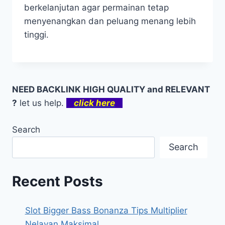
berkelanjutan agar permainan tetap
menyenangkan dan peluang menang lebih
tinggi.
NEED BACKLINK HIGH QUALITY and RELEVANT
?
let us help.
click here
Search
Search
Recent Posts
Slot Bigger Bass Bonanza Tips Multiplier
Nelayan Maksimal