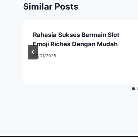
Similar Posts
Rahasia Sukses Bermain Slot
Emoji Riches Dengan Mudah
09/01/2025