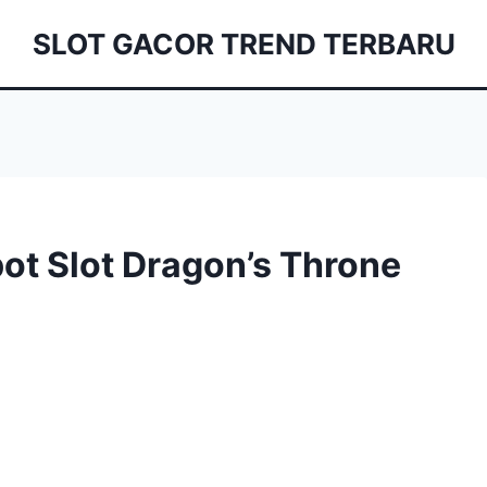
SLOT GACOR TREND TERBARU
t Slot Dragon’s Throne