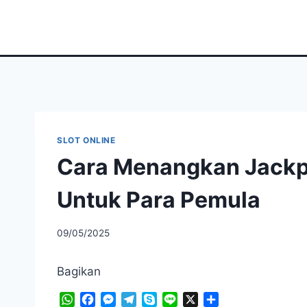
Skip
to
content
SLOT ONLINE
Cara Menangkan Jackpo
Untuk Para Pemula
09/05/2025
Bagikan
W
F
M
T
S
L
X
S