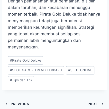
Dengan pemahaman fitur permainan, disiplin
dalam taruhan, dan kesabaran menunggu
momen terbaik, Pirate Gold Deluxe tidak hanya
menyenangkan tetapi juga berpotensi
memberikan keuntungan signifikan. Strategi
yang tepat akan membuat setiap sesi
permainan lebih menguntungkan dan
menyenangkan.
Post
#
Pirate Gold Deluxe
Tags:
#
SLOT GACOR TREND TERBARU
#
SLOT ONLINE
#
Tips dan Trik
Post
PREVIOUS
NEXT