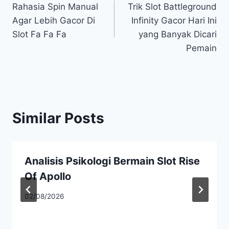
Rahasia Spin Manual
Trik Slot Battleground
navigation
Agar Lebih Gacor Di
Infinity Gacor Hari Ini
Slot Fa Fa Fa
yang Banyak Dicari
Pemain
Similar Posts
Analisis Psikologi Bermain Slot Rise
Of Apollo
02/08/2026