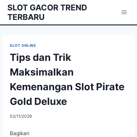
Skip
SLOT GACOR TREND
to
TERBARU
content
SLOT ONLINE
Tips dan Trik
Maksimalkan
Kemenangan Slot Pirate
Gold Deluxe
02/11/2026
Bagikan