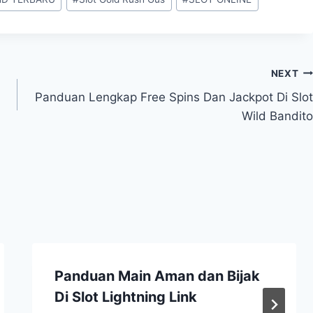
NEXT
Panduan Lengkap Free Spins Dan Jackpot Di Slot
Wild Bandito
Panduan Main Aman dan Bijak
Di Slot Lightning Link