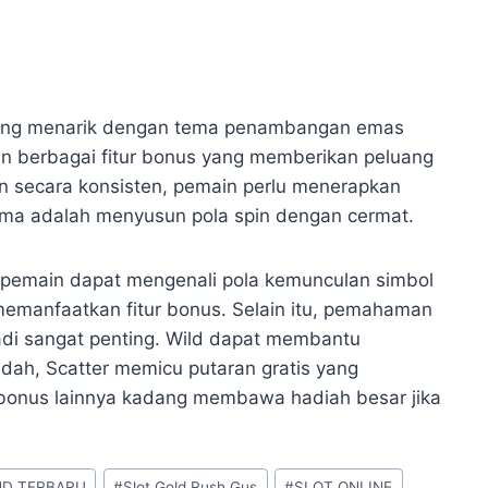
ang menarik dengan tema penambangan emas
dan berbagai fitur bonus yang memberikan peluang
n secara konsisten, pemain perlu menerapkan
tama adalah menyusun pola spin dengan cermat.
 pemain dapat mengenali pola kemunculan simbol
memanfaatkan fitur bonus. Selain itu, pemahaman
adi sangat penting. Wild dapat membantu
h, Scatter memicu putaran gratis yang
bonus lainnya kadang membawa hadiah besar jika
ND TERBARU
#
Slot Gold Rush Gus
#
SLOT ONLINE