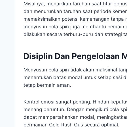
Misalnya, menaikkan taruhan saat fitur bonus 
dan menurunkan taruhan saat periode kemen
memaksimalkan potensi kemenangan tanpa men
menyusun pola spin juga membantu pemain m
dilakukan secara terburu-buru dan strategi t
Disiplin Dan Pengelolaan 
Menyusun pola spin tidak akan maksimal tan
menentukan batas modal untuk setiap sesi 
tetap bermain aman.
Kontrol emosi sangat penting. Hindari keputus
menang beruntun. Dengan mengikuti pola spin
dapat mempertahankan modal, meningkatkan
permainan Gold Rush Gus secara optimal.