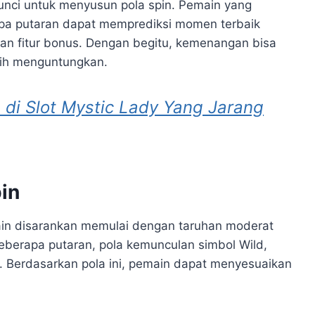
unci untuk menyusun pola spin. Pemain yang
pa putaran dapat memprediksi momen terbaik
an fitur bonus. Dengan begitu, kemenangan bisa
ebih menguntungkan.
a di Slot Mystic Lady Yang Jarang
in
ain disarankan memulai dengan taruhan moderat
beberapa putaran, pola kemunculan simbol Wild,
at. Berdasarkan pola ini, pemain dapat menyesuaikan