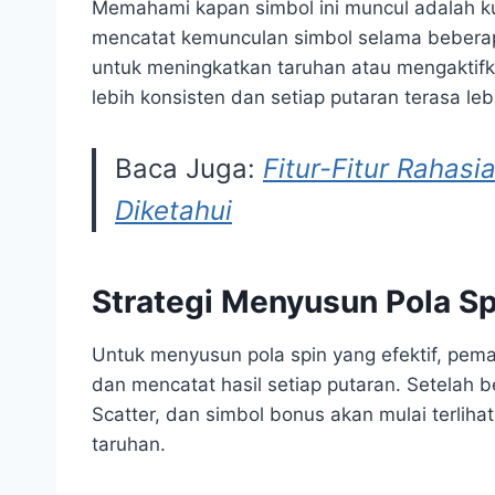
Memahami kapan simbol ini muncul adalah k
mencatat kemunculan simbol selama bebera
untuk meningkatkan taruhan atau mengaktifk
lebih konsisten dan setiap putaran terasa l
Baca Juga:
Fitur-Fitur Rahasi
Diketahui
Strategi Menyusun Pola Sp
Untuk menyusun pola spin yang efektif, pem
dan mencatat hasil setiap putaran. Setelah 
Scatter, dan simbol bonus akan mulai terlih
taruhan.