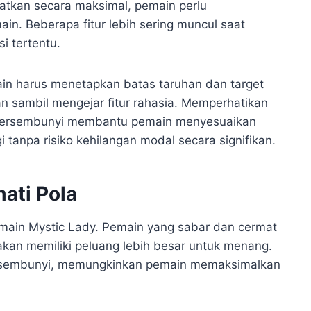
aatkan secara maksimal, pemain perlu
n. Beberapa fitur lebih sering muncul saat
i tertentu.
in harus menetapkan batas taruhan dan target
 sambil mengejar fitur rahasia. Memperhatikan
er tersembunyi membantu pemain menyesuaikan
 tanpa risiko kehilangan modal secara signifikan.
ati Pola
ermain Mystic Lady. Pemain yang sabar dan cermat
kan memiliki peluang lebih besar untuk menang.
tersembunyi, memungkinkan pemain memaksimalkan