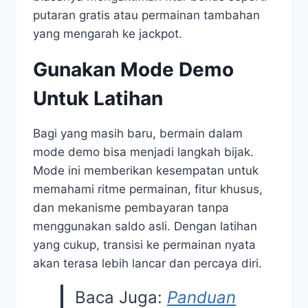
putaran gratis atau permainan tambahan
yang mengarah ke jackpot.
Gunakan Mode Demo
Untuk Latihan
Bagi yang masih baru, bermain dalam
mode demo bisa menjadi langkah bijak.
Mode ini memberikan kesempatan untuk
memahami ritme permainan, fitur khusus,
dan mekanisme pembayaran tanpa
menggunakan saldo asli. Dengan latihan
yang cukup, transisi ke permainan nyata
akan terasa lebih lancar dan percaya diri.
Baca Juga:
Panduan