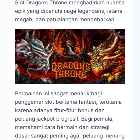
Slot Dragon’s Throne menghadirkan nuansa
epik yang dipenuhi naga legendaris, istana
megah, dan petualangan mendebarkan.
Permainan ini sangat menarik bagi
penggemar slot bertema fantasi, terutama
karena adanya fitur-fitur bonus dan
peluang jackpot progresif. Bagi pemula,
memahami cara bermain dan strategi
dasar sangat penting agar peluang menang