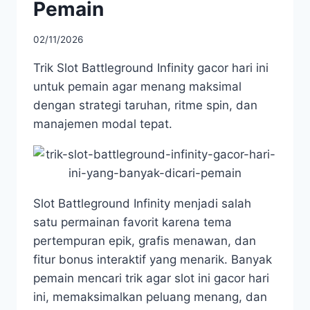
Pemain
02/11/2026
Trik Slot Battleground Infinity gacor hari ini
untuk pemain agar menang maksimal
dengan strategi taruhan, ritme spin, dan
manajemen modal tepat.
Slot Battleground Infinity menjadi salah
satu permainan favorit karena tema
pertempuran epik, grafis menawan, dan
fitur bonus interaktif yang menarik. Banyak
pemain mencari trik agar slot ini gacor hari
ini, memaksimalkan peluang menang, dan