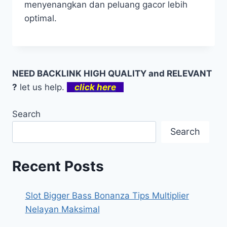
menyenangkan dan peluang gacor lebih
optimal.
NEED BACKLINK HIGH QUALITY and RELEVANT
?
let us help.
click here
Search
Search
Recent Posts
Slot Bigger Bass Bonanza Tips Multiplier
Nelayan Maksimal