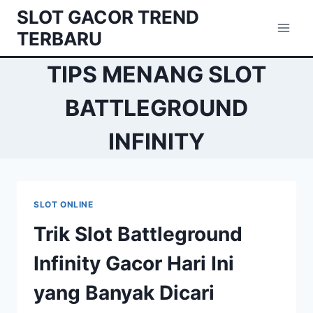
Skip
SLOT GACOR TREND
to
TERBARU
content
TIPS MENANG SLOT
BATTLEGROUND
INFINITY
SLOT ONLINE
Trik Slot Battleground
Infinity Gacor Hari Ini
yang Banyak Dicari