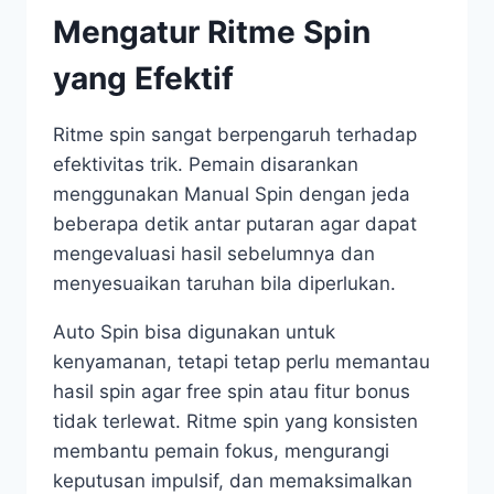
Mengatur Ritme Spin
yang Efektif
Ritme spin sangat berpengaruh terhadap
efektivitas trik. Pemain disarankan
menggunakan Manual Spin dengan jeda
beberapa detik antar putaran agar dapat
mengevaluasi hasil sebelumnya dan
menyesuaikan taruhan bila diperlukan.
Auto Spin bisa digunakan untuk
kenyamanan, tetapi tetap perlu memantau
hasil spin agar free spin atau fitur bonus
tidak terlewat. Ritme spin yang konsisten
membantu pemain fokus, mengurangi
keputusan impulsif, dan memaksimalkan