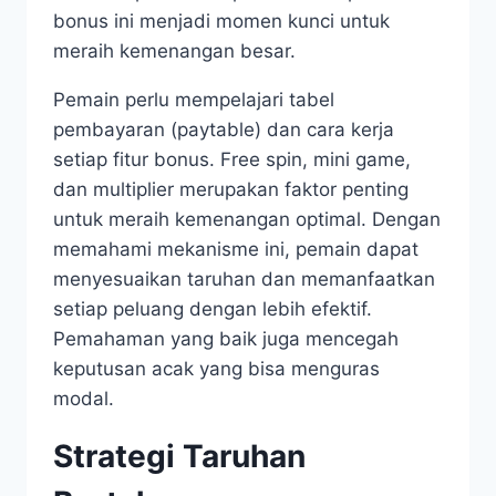
bonus ini menjadi momen kunci untuk
meraih kemenangan besar.
Pemain perlu mempelajari tabel
pembayaran (paytable) dan cara kerja
setiap fitur bonus. Free spin, mini game,
dan multiplier merupakan faktor penting
untuk meraih kemenangan optimal. Dengan
memahami mekanisme ini, pemain dapat
menyesuaikan taruhan dan memanfaatkan
setiap peluang dengan lebih efektif.
Pemahaman yang baik juga mencegah
keputusan acak yang bisa menguras
modal.
Strategi Taruhan