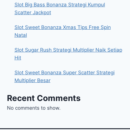
Slot Big Bass Bonanza Strategi Kumpul
Scatter Jackpot
Slot Sweet Bonanza Xmas Tips Free Spin
Natal
Slot Sugar Rush Strategi Multiplier Naik Setiap
Hit
Slot Sweet Bonanza Super Scatter Strategi
Multiplier Besar
Recent Comments
No comments to show.