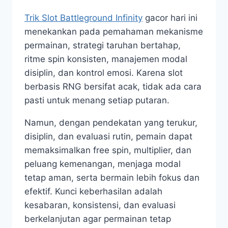
Trik Slot Battleground Infinity
gacor hari ini
menekankan pada pemahaman mekanisme
permainan, strategi taruhan bertahap,
ritme spin konsisten, manajemen modal
disiplin, dan kontrol emosi. Karena slot
berbasis RNG bersifat acak, tidak ada cara
pasti untuk menang setiap putaran.
Namun, dengan pendekatan yang terukur,
disiplin, dan evaluasi rutin, pemain dapat
memaksimalkan free spin, multiplier, dan
peluang kemenangan, menjaga modal
tetap aman, serta bermain lebih fokus dan
efektif. Kunci keberhasilan adalah
kesabaran, konsistensi, dan evaluasi
berkelanjutan agar permainan tetap