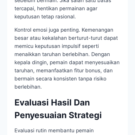
sebelum bermain. Jika salah satu batas
tercapai, hentikan permainan agar
keputusan tetap rasional.
Kontrol emosi juga penting. Kemenangan
besar atau kekalahan berturut-turut dapat
memicu keputusan impulsif seperti
menaikkan taruhan berlebihan. Dengan
kepala dingin, pemain dapat menyesuaikan
taruhan, memanfaatkan fitur bonus, dan
bermain secara konsisten tanpa risiko
berlebihan.
Evaluasi Hasil Dan
Penyesuaian Strategi
Evaluasi rutin membantu pemain