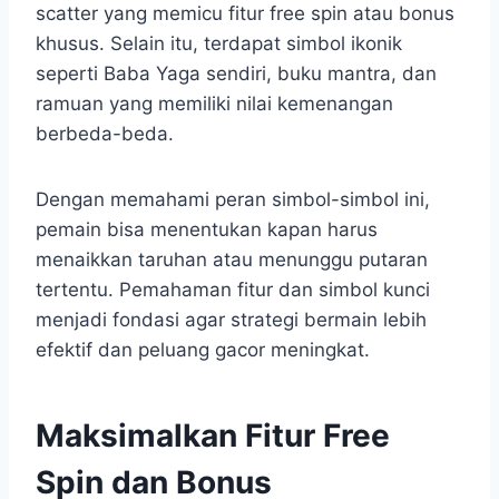
scatter yang memicu fitur free spin atau bonus
khusus. Selain itu, terdapat simbol ikonik
seperti Baba Yaga sendiri, buku mantra, dan
ramuan yang memiliki nilai kemenangan
berbeda-beda.
Dengan memahami peran simbol-simbol ini,
pemain bisa menentukan kapan harus
menaikkan taruhan atau menunggu putaran
tertentu. Pemahaman fitur dan simbol kunci
menjadi fondasi agar strategi bermain lebih
efektif dan peluang gacor meningkat.
Maksimalkan Fitur Free
Spin dan Bonus