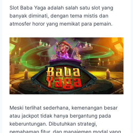
h
a
e
e
k
i
h
a
c
s
l
y
n
a
Slot Baba Yaga adalah salah satu slot yang
t
e
s
e
p
e
r
banyak diminati, dengan tema mistis dan
s
b
e
g
e
e
atmosfer horor yang memikat para pemain.
A
o
n
r
p
o
g
a
p
k
e
m
r
Meski terlihat sederhana, kemenangan besar
atau jackpot tidak hanya bergantung pada
keberuntungan. Dibutuhkan strategi,
pemahaman fitur, dan manajemen modal yang